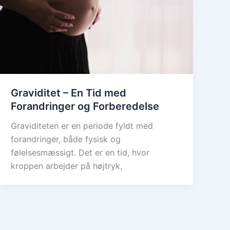
Graviditet – En Tid med
Forandringer og Forberedelse
Graviditeten er en periode fyldt med
forandringer, både fysisk og
følelsesmæssigt. Det er en tid, hvor
kroppen arbejder på højtryk,