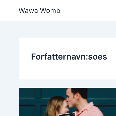
Gå
Wawa Womb
til
indholdet
Forfatternavn:soes