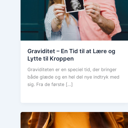
Graviditet – En Tid til at Lære og
Lytte til Kroppen
Graviditeten er en speciel tid, der bringer
både glæde og en hel del nye indtryk med
sig. Fra de første […]